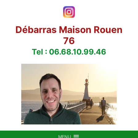
Aller
au
contenu
Débarras Maison Rouen
76
Tel : 06.68.10.99.46
MENU