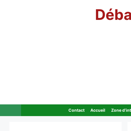
Aller
Déba
au
contenu
Contact
Accueil
Zone d’in