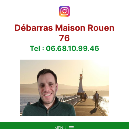
Aller
au
contenu
Débarras Maison Rouen
76
Tel : 06.68.10.99.46
MENU